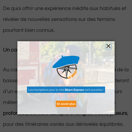
De quoi offrir une expérience inédite aux habitués et
révéler de nouvelles sensations sur des terrains
pourtant bien connus.
Un cadre naturel d’exception
Au cœur des
magnifiques couleurs automnales
de la
basse Vallée de Baretous, les participants profiteront
d’un environnement pastoral unique. Les parcours
mêleront
pistes, traversées de ruisseaux, forêts
profondes, sentiers abrupts et singles tracks joueurs
,
pour des itinéraires variés aux dénivelés équilibrés.