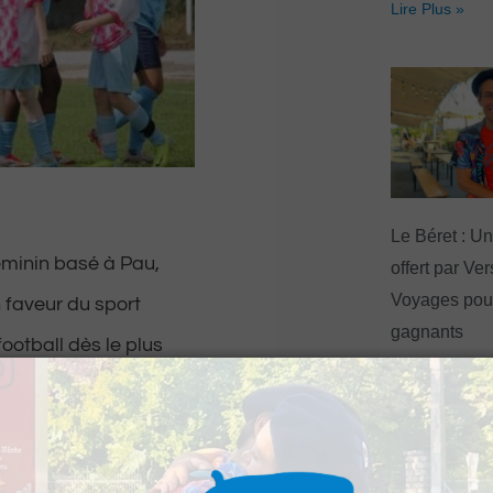
Lire Plus »
Le Béret : U
éminin basé à Pau,
offert par Ve
Voyages pour
 faveur du sport
gagnants
ootball dès le plus
Lire Plus »
rement de qualité,
porteurs de valeurs.