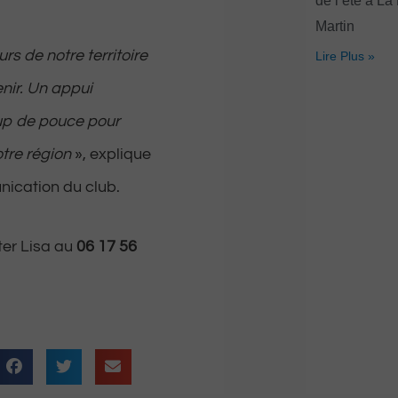
de l’été à La
Martin
rs de notre territoire
Lire Plus »
enir. Un appui
oup de pouce pour
otre région
», explique
nication du club.
ter Lisa au
06 17 56