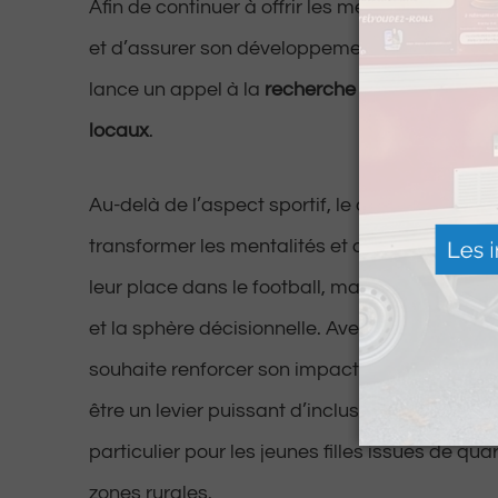
Afin de continuer à offrir les meilleures condit
et d’assurer son développement, le Pôle Paloi
lance un appel à la
recherche de sponsors et
locaux
.
Au-delà de l’aspect sportif, le club porte une a
transformer les mentalités et affirmer que le
leur place dans le football, mais également d
et la sphère décisionnelle. Avec le soutien de 
souhaite renforcer son impact et démontrer qu
être un levier puissant d’inclusion et de trans
particulier pour les jeunes filles issues de quar
zones rurales.