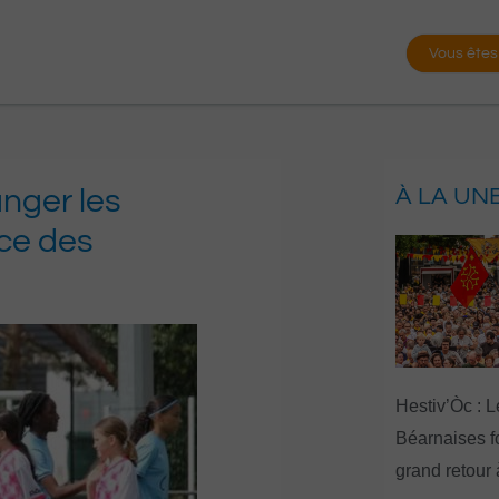
Vous êtes
anger les
À LA UN
ace des
Hestiv’Òc : L
Béarnaises fo
grand retour