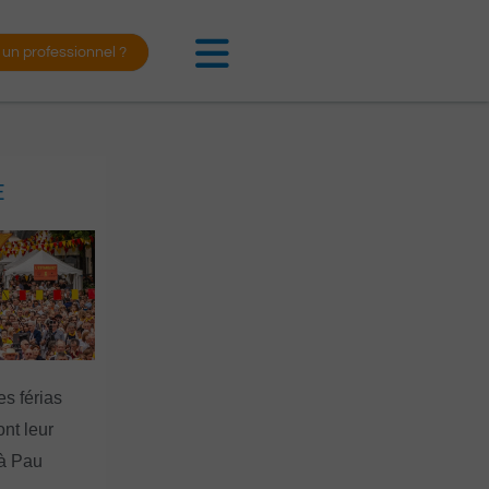
 un professionnel ?
E
es férias
nt leur
 à Pau