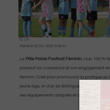
DR
Publié le
02 Oct. 2025
à
06:43
Le
Pôle Palois Football Féminin
, club 100 % f
poursuit sa croissance et son engagement en
féminin. Créé pour promouvoir la pratique du f
jeune âge, le club se distingue par son encad
ses équipements adaptés et ses événements 