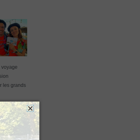
n voyage
rsion
 les grands