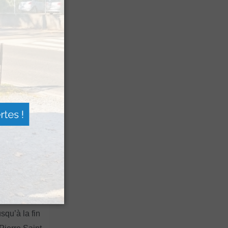
 Festival
agne
a Sagette
 de berger »
squ’à la fin