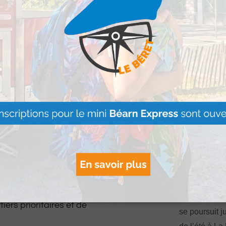
ions à ses licenciées
s Football Féminin
 de partenaires
Artouste : Le
Image Mont
s’installe à l
mbition forte :
Lire Plus »
s femmes ont toute
ans l’espace public
partenaires, le club
e le football peut
formation sociale, en
« Vis ma vie
tiers prioritaires et de
se poursuit ju