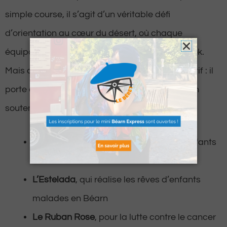
simple course, il s’agit d’un véritable défi
d’orientation au cœur du désert, où chaque
équipage se guide à la boussole et au roadbook.
Mais ce rallye va bien au-delà de l’aspect sportif : il
porte des valeurs de solidarité et de partage en
soutenant plusieurs causes essentielles :
Les Enfants du Désert
, pour aider les enfants
défavorisés du Maroc
L’Estelada
, qui réalise les rêves d’enfants
malades en Béarn
Le Ruban Rose
, pour la lutte contre le cancer