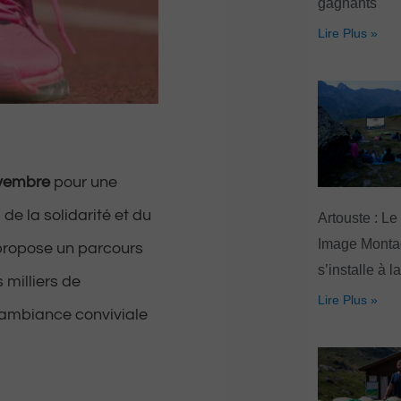
gagnants
Lire Plus »
vembre
pour une
 de la solidarité et du
Artouste : Le
Image Mont
propose un parcours
s’installe à l
milliers de
Lire Plus »
e ambiance conviviale