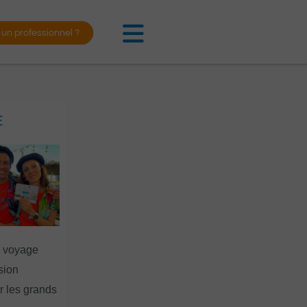
 un professionnel ?
E
n voyage
rsion
 les grands