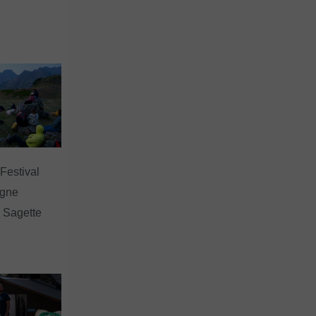
 Festival
agne
a Sagette