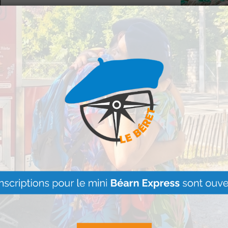
!
vée aux femmes,
« Vis ma vie
ilité pour les
se poursuit ju
rticulière :
courir en
de l’été à La
Martin
d’arrivée ensemble.
Lire Plus »
l’entraide et l’esprit
ste avant tout un
Igon : Un co
reversés à des