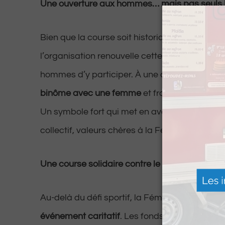
Une ouverture aux hommes… mais pas seuls 
Bien que la course soit historiquement réser
l’organisation renouvelle cette année la possib
hommes d’y participer. À une condition bien pa
binôme avec une femme
et franchir la ligne 
Un symbole fort qui met en avant la solidarité, 
collectif, valeurs chères à la Féminine.
Une course solidaire contre le cancer
Au-delà du défi sportif, la Féminine de Pau re
événement caritatif
. Les fonds récoltés sont 