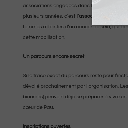
associations engagées dans la lutte contre l
plusieurs années, c’est
l’association Miralutz
,
femmes atteintes d’un cancer du sein, qui bén
cette mobilisation.
Un parcours encore secret
Si le tracé exact du parcours reste pour l’instan
dévoilé prochainement par l’organisation. Les
binômes) peuvent déjà se préparer à vivre u
cœur de Pau.
Inscriptions ouvertes