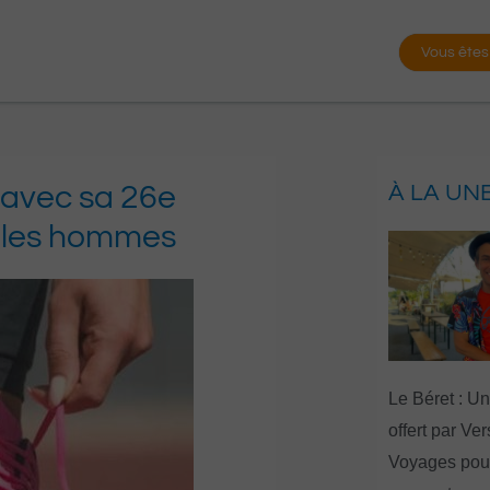
Vous êtes
 avec sa 26e
À LA UN
rs les hommes
Le Béret : U
offert par Ve
Voyages pour