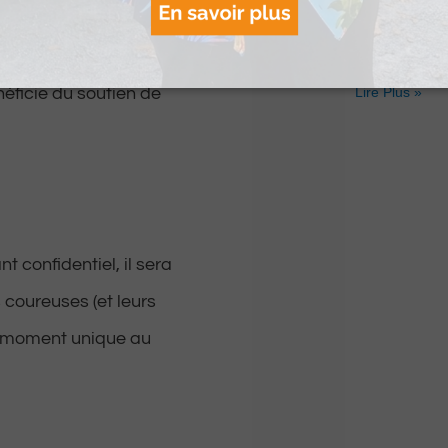
thérapeutes 
e cancer. Depuis
reconnecte à
 qui accompagne les
ancêtres
éficie du soutien de
Lire Plus »
t confidentiel, il sera
 coureuses (et leurs
n moment unique au