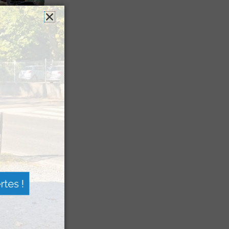
 de berger »
squ’à la fin
 Pierre Saint-
uple de