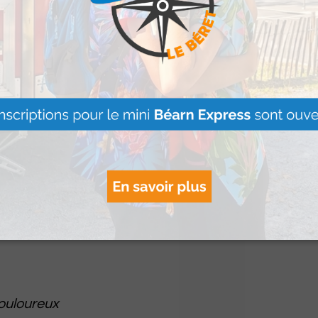
s’installe à l
s.
Lire Plus »
médecine
acer un suivi
trouve son origine
ouloureux