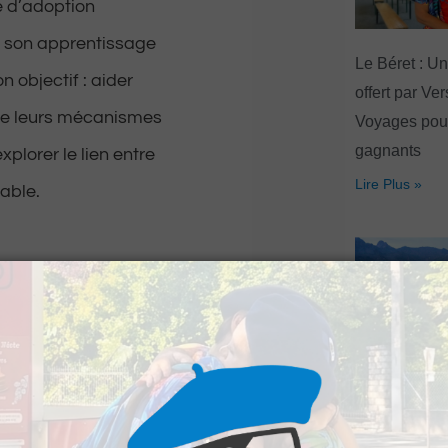
 d’adoption
nt son apprentissage
Le Béret : U
 objectif : aider
offert par Ve
dre leurs mécanismes
Voyages pour
gagnants
xplorer le lien entre
Lire Plus »
rable.
eurosciences,
l permet de mieux
Artouste : Le
e faisons et met en
Image Mont
ions, nos