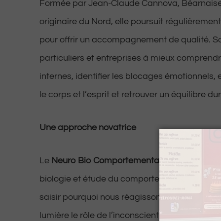
Formée par Jean-Claude Cannova, Béarnaise
originaire du Nord, elle poursuit régulièreme
pour offrir un accompagnement de qualité. Son
particuliers et entreprises à mieux compren
internes, identifier les blocages émotionnels, e
le corps et l’esprit et retrouver un équilibre du
Une approche novatrice
Le
Neuro Bio Comportementalisme
associe n
biologie et étude du comportement humain. I
saisir pourquoi nous réagissons comme nous l
lumière le rôle de l’inconscient dans nos émot