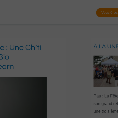
Vous êtes
 : Une Ch’ti
À LA UN
Bio
éarn
Pau : La Fête
son grand re
une troisième