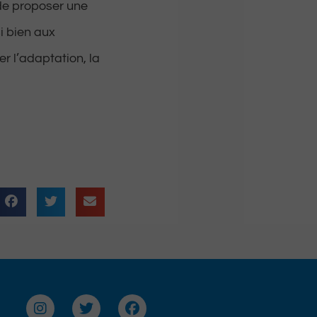
 de proposer une
si bien aux
er l’adaptation, la
I
T
F
n
w
a