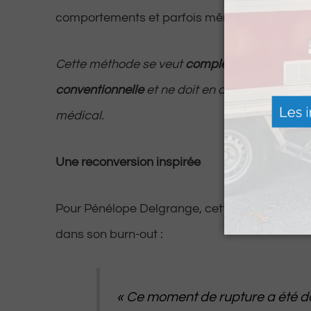
comportements et parfois même nos maladie
Cette méthode se veut
complémentaire à la 
conventionnelle
et ne doit en aucun cas rempl
médical.
Une reconversion inspirée
Pour Pénélope Delgrange, cette reconversion 
dans son burn-out :
«
Ce moment de rupture a été d