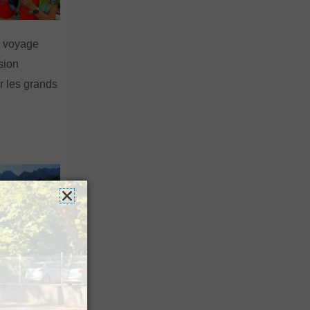
n voyage
rsion
 les grands
 Festival
agne