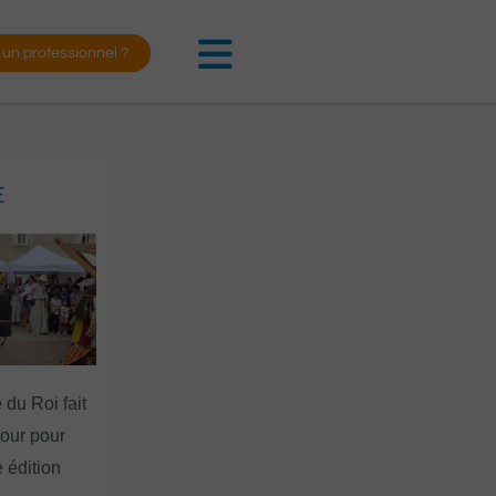
 un professionnel ?
E
 du Roi fait
tour pour
 édition