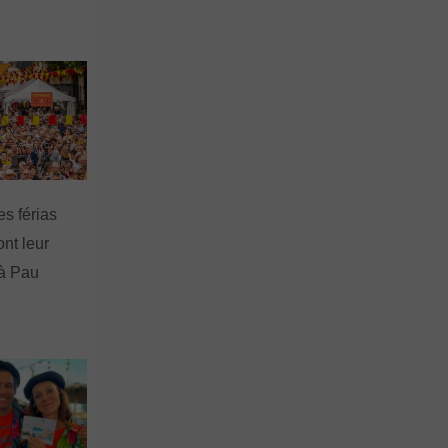
es férias
nt leur
 à Pau