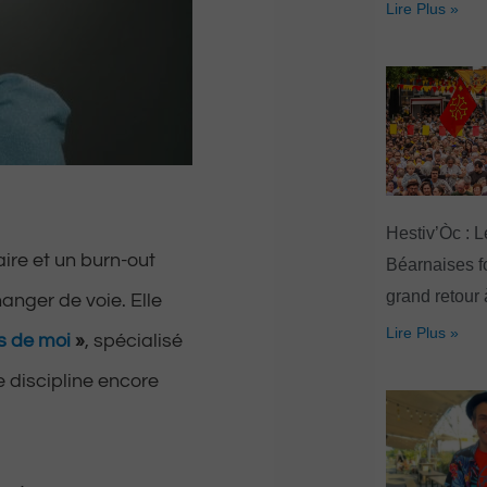
Lire Plus »
Hestiv’Òc : L
ire et un burn-out
Béarnaises fo
grand retour
anger de voie. Elle
Lire Plus »
s de moi
»
, spécialisé
e discipline encore