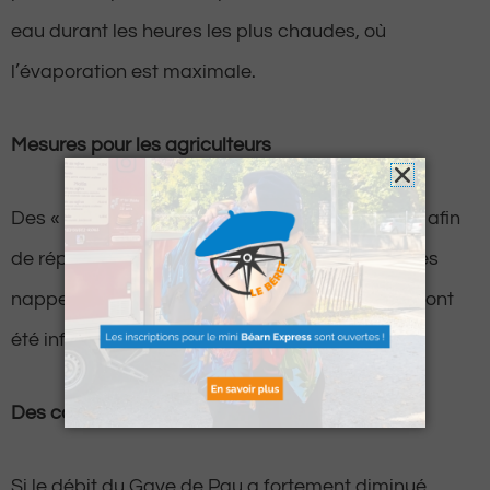
eau durant les heures les plus chaudes, où
l’évaporation est maximale.
Mesures pour les agriculteurs
Des « tours d’eau » sont mis en place par zone, afin
de répartir l’irrigation et limiter la pression sur les
nappes et rivières. Les communes concernées ont
été informées par la préfecture.
Des cours d’eau sous surveillance
Si le débit du Gave de Pau a fortement diminué