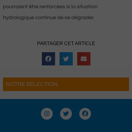
pourraient être renforcées si la situation
hydrologique continue de se dégrader.
PARTAGER CET ARTICLE
NOTRE SÉLECTION
n grand retour
Hestiv’Òc : Les férias Béarnaises fo
grand retour à Pau
I
T
F
n
w
a
s
i
c
t
t
e