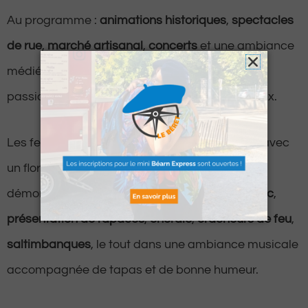
Au programme :
animations historiques
,
spectacles
de rue
,
marché artisanal
,
concerts
et une ambiance
médiévale envoûtante, portée par l’implication
passionnée des commerçants et artistes locaux.
Les festivités débuteront
vendredi après-midi
avec
un florilège d’animations pour petits et grands :
démonstrations d’
escrime
,
initiation au tir à l’arc
,
présentation de rapaces
,
chorale
,
cracheurs de feu
,
saltimbanques
, le tout dans une ambiance musicale
accompagnée de tapas et de bonne humeur.