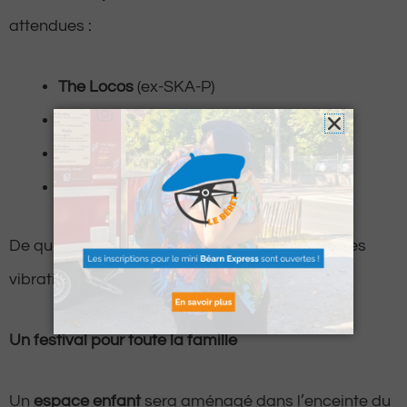
attendues :
The Locos
(ex-SKA-P)
Winston McAnuff & The Ligerians
Twinkle
(membre du collectif High Tone)
Les P’tits Fils de Jeanine
De quoi ravir les mélomanes en quête de bonnes
vibrations estivales !
Un festival pour toute la famille
Un
espace enfant
sera aménagé dans l’enceinte du