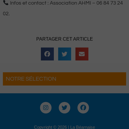
Infos et contact : Association AHMI – 06 84 73 24
02.
PARTAGER CET ARTICLE
NOTRE SÉLECTION
Le Béret : Un voyage offert par Version
Voyages pour les grands gagnants
I
T
F
n
w
a
s
i
c
t
t
e
a
t
b
Copyright © 2026 | La Béarnaise