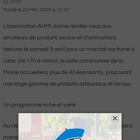
AHMI
Publié le
23 Mar. 2025
à
12:10
L’association AHMI donne rendez-vous aux
amateurs de produits locaux et d’animations
festives le samedi 5 avril pour un marché nocturne à
Uzos. De 17h à minuit, la salle communale de la
Mairie accueillera plus de 40 exposants, proposant
une large gamme de produits artisanaux et locaux.
Un programme riche et varié
Au-delà de la découverte des stands, la soirée sera
marquée par un défilé de mode, où certaines