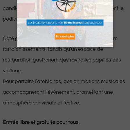
candidates de Miss Élégance Aquitaine fouleront le
podium.
Côté gourmandise, une buvette proposera divers
rafraîchissements, tandis qu’un espace de
restauration gastronomique ravira les papilles des
visiteurs.
Pour parfaire l’ambiance, des animations musicales
accompagneront l’événement, promettant une
atmosphère conviviale et festive.
Entrée libre et gratuite pour tous.