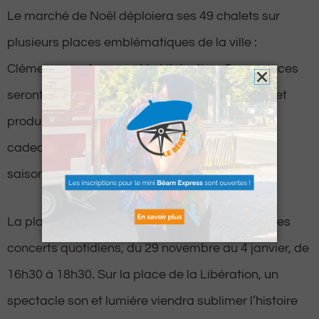
Le marché de Noël déploiera ses 49 chalets sur
plusieurs places emblématiques de la ville :
Clémenceau, Aragon et la Libération. Ces espaces
seront animés par des artisans, commerçants et
producteurs locaux, parfaits pour dénicher des
cadeaux uniques et déguster des douceurs de
saison.
La place Clémenceau accueillera également des
concerts quotidiens, du 29 novembre au 4 janvier, de
16h30 à 18h30. Sur la place de la Libération, un
spectacle son et lumière viendra sublimer l’histoire