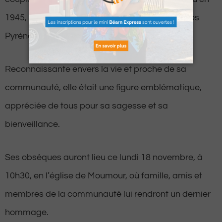
1945, avant de s’installer définitivement dans les
Pyrénées.
Reconnaissante envers la vie et proche de sa
communauté, elle était une figure emblématique,
appréciée de tous pour sa sagesse et sa
bienveillance.
Ses obsèques auront lieu ce lundi 18 novembre, à
10h30, en l’église de Moumour, où famille, amis et
membres de la communauté lui rendront un dernier
hommage.