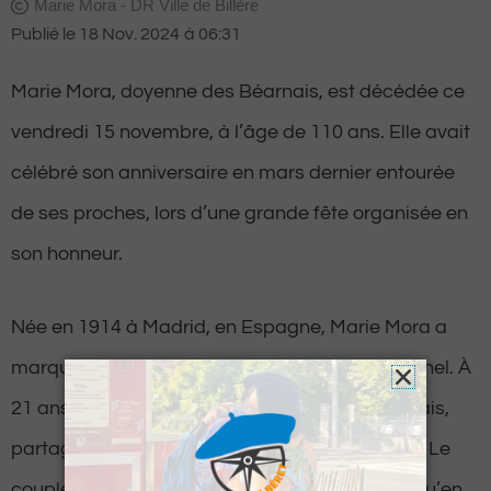
Marie Mora - DR Ville de Billère
Publié le
18 Nov. 2024
à
06:31
Marie Mora, doyenne des Béarnais, est décédée ce
vendredi 15 novembre, à l’âge de 110 ans. Elle avait
célébré son anniversaire en mars dernier entourée
de ses proches, lors d’une grande fête organisée en
son honneur.
Née en 1914 à Madrid, en Espagne, Marie Mora a
marqué les esprits par son parcours exceptionnel. À
21 ans, elle s’est mariée avec un Basco-Béarnais,
partageant avec lui une vie riche en aventures. Le
couple a notamment vécu en Côte d’Ivoire jusqu’en