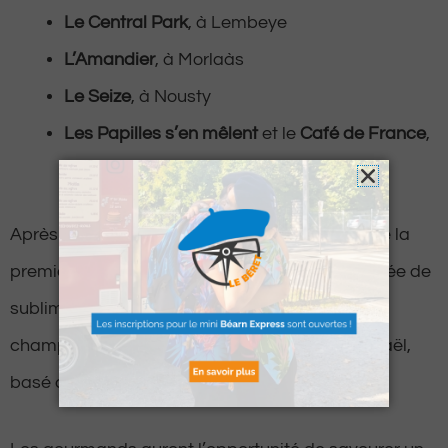
Le Central Park
, à Lembeye
L’Amandier
, à Morlaàs
Le Seize
, à Nousty
Les Papilles s’en mêlent
et le
Café de France
,
tous deux situés à Pontacq.
Après avoir mis en avant le haricot maïs lors de la
première édition, les Chefs ont choisi cette année de
sublimer un produit local d’exception : le
champignon, cultivé à l’ESAT ASEI Saint-Raphaël,
basé à Madiran.