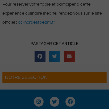
Pour réserver votre table et participer à cette
expérience culinaire inédite, rendez-vous sur le site
officiel :
cc-nordestbearn.fr
PARTAGER CET ARTICLE
NOTRE SÉLECTION
uette
Pau : La Fête du Roi fait son grand reto
complètement
pour une troisième édition
I
T
F
n
w
a
s
i
c