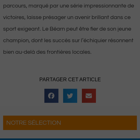
parcours, marqué par une série impressionnante de
victoires, laisse présager un avenir brillant dans ce
sport exigeant. Le Béarn peut être fier de son jeune
champion, dont les succès sur l’échiquier résonnent
bien au-delà des frontières locales.
PARTAGER CET ARTICLE
NOTRE SÉLECTION
uette
Pau : La Fête du Roi fait son grand reto
complètement
pour une troisième édition