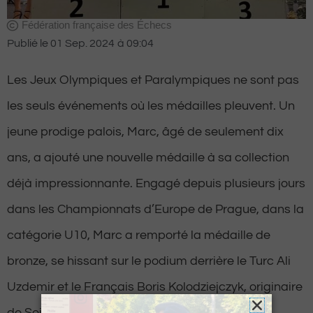
Fédération française des Échecs
Publié le
01 Sep. 2024
à
09:04
Les Jeux Olympiques et Paralympiques ne sont pas
les seuls événements où les médailles pleuvent. Un
jeune prodige palois, Marc, âgé de seulement dix
ans, a ajouté une nouvelle médaille à sa collection
déjà impressionnante. Engagé depuis plusieurs jours
dans les Championnats d’Europe de Prague, dans la
catégorie U10, Marc a remporté la médaille de
bronze, se hissant sur le podium derrière le Turc Ali
Uzdemir et le Français Boris Kolodziejczyk, originaire
de Seine-Saint-Denis.