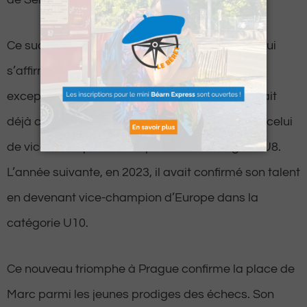
Ce succès n’est pas une première pour Marc, qui
s’affirme déjà comme un joueur d’échecs
exceptionnel. En 2022, à l’âge de huit ans, il avait
déjà conquis le titre de champion du monde et celui
de vice-champion d’Europe dans la catégorie U8.
L’année suivante, en 2023, il avait confirmé son talent
en devenant vice-champion d’Europe dans la
catégorie U10.
Ce nouveau triomphe à Prague confirme la place de
Marc parmi les jeunes prodiges des échecs. Son