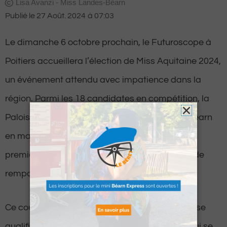
Lisa Avanzi - Miss Landes-Béarn
Publié le
27 Août. 2024
à
07:03
Le dimanche 6 octobre prochain, le Futuroscope à
Poitiers accueillera l’élection de Miss Aquitaine 2024,
un événement attendu avec impatience dans la
région. Parmi les 18 candidates en compétition, la
Paloise Lisa Avanzi, couronnée Miss Landes-Béarn
en mars dernier, sera présente aux côtés de sa
première dauphine, Anaïs Brettes, pour tenter de
remporter le prestigieux titre régional.
Ce couronnement permettra à la gagnante de se
qualifier pour l’élection de Miss France 2025, qui se