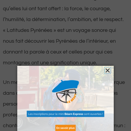
qu’elles lui ont tant offert : la force, le courage,
l’humilité, la détermination, l’ambition, et le respect.
« Latitudes Pyrénées » est un voyage sonore qui
nous fait découvrir les Pyrénées de l’intérieur, en
donnant la parole à ceux et celles pour qui ces
montagnes ont une signification unique.
Un mercredi sur deux, Anne-Sophie nous embarque
dans des conversations enrichissantes avec des
personnes de tous horizons : sportifs, auteurs,
professionnels de la montagne, restaurateurs,
chanteurs, aventuriers… Tous ont un point commun :