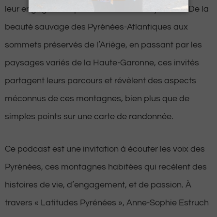
leur engagement profond envers les Pyrénées. De la
beauté sauvage des Pyrénées-Atlantiques aux
sommets préservés de l’Ariège, en passant par les
paysages variés de la Haute-Garonne, ces invités
partagent leurs parcours et révèlent des aspects
méconnus de ces montagnes, bien plus que de
simples points sur une carte de randonnée.
Ce podcast est une invitation à écouter les voix des
Pyrénées, ces montagnes habitées qui recèlent des
histoires de vie, d’engagement, et de passion. À
travers « Latitudes Pyrénées », Anne-Sophie Estruch