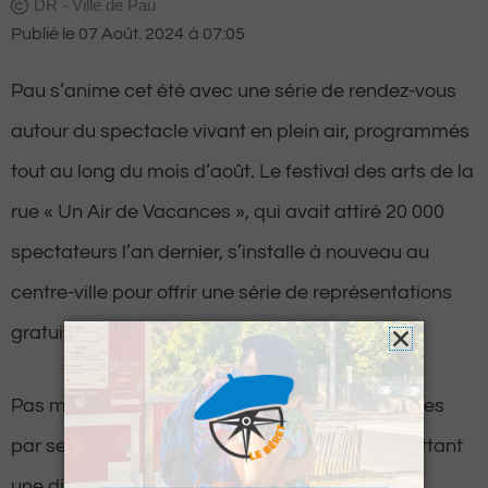
DR - Ville de Pau
Publié le
07 Août. 2024
à
07:05
Pau s’anime cet été avec une série de rendez-vous
autour du spectacle vivant en plein air, programmés
tout au long du mois d’août. Le festival des arts de la
rue « Un Air de Vacances », qui avait attiré 20 000
spectateurs l’an dernier, s’installe à nouveau au
centre-ville pour offrir une série de représentations
gratuites.
Pas moins de 19 représentations seront assurées
par sept compagnies et un brass band, promettant
une diversité de spectacles pour tous les goûts.