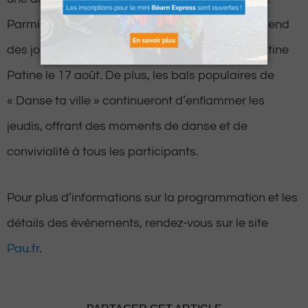
Parmi les artistes attendus, la fanfare « Ça dépend
des jours » se produira le 16 août, suivie de Martine
Patine le 17 août. De plus, les bals populaires de
« Danse ta ville » continueront d’enflammer les
jeudis, offrant des moments de danse et de
convivialité à tous les participants.
Pour plus d’informations sur la programmation et les
détails des événements, rendez-vous sur le site
Pau.fr
.