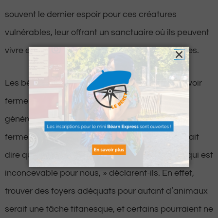
souvent le dernier espoir pour ces créatures
vulnérables, leur offrant un sanctuaire où ils peuvent
vivre en sécurité et recevoir les soins nécessaires.
Les bénévoles du refuge, déterminés à ne pas voir
fermer ce havre de paix, lancent un appel à la
générosité publique. « Si le refuge est amené à
fermer pour des raisons financières, cela voudrait
dire que nous devrons placer nos animaux, ce qui est
inconcevable pour nous, » déclarent-ils. En effet,
trouver des foyers adéquats pour autant d’animaux
serait une tâche titanesque, et certains pourraient ne