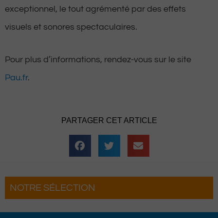
exceptionnel, le tout agrémenté par des effets
visuels et sonores spectaculaires.
Pour plus d’informations, rendez-vous sur le site
Pau.fr
.
PARTAGER CET ARTICLE
NOTRE SÉLECTION
uette
Pau : La Fête du Roi fait son grand ret
complètement
pour une troisième édition