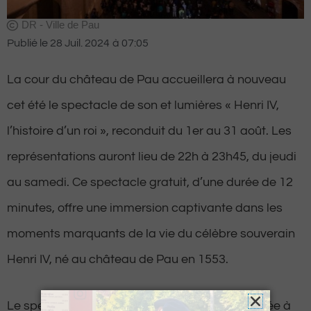
DR - Ville de Pau
Publié le
28 Juil. 2024
à
07:05
La cour du château de Pau accueillera à nouveau
cet été le spectacle de son et lumières « Henri IV,
l’histoire d’un roi », reconduit du 1er au 31 août. Les
représentations auront lieu de 22h à 23h45, du jeudi
au samedi. Ce spectacle gratuit, d’une durée de 12
minutes, offre une immersion captivante dans les
moments marquants de la vie du célèbre souverain
Henri IV, né au château de Pau en 1553.
Le spectacle débute par une introduction dédiée à