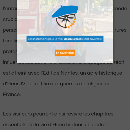
l’enfance paloise et béarnaise d’Henri IV, une période
cruciale qui a forgé son tempérament et sa
personnalité. Ensuite, il met en lumière les déchirures
familiales entre son père catholique et sa mère
protestante, des conflits qui ont profondément
influencé ses actions et décisions. L’apogée du récit
est atteint avec l’Édit de Nantes, un acte historique
d’Henri IV qui mit fin aux guerres de religion en
France.
Les visiteurs pourront ainsi revivre les chapitres
essentiels de la vie d’Henri IV dans un cadre