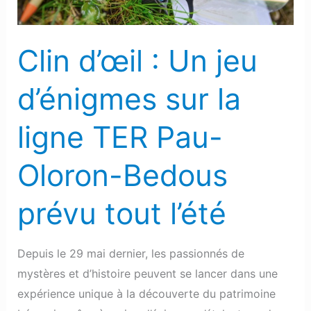
la
ligne
Clin d’œil : Un jeu
TER
Pau-
d’énigmes sur la
Oloron-
Bedous
ligne TER Pau-
prévu
tout
Oloron-Bedous
l’été
prévu tout l’été
Depuis le 29 mai dernier, les passionnés de
mystères et d’histoire peuvent se lancer dans une
expérience unique à la découverte du patrimoine