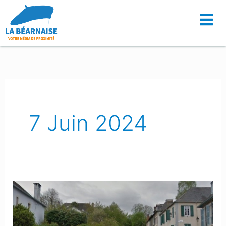
Aller
au
contenu
7 Juin 2024
Monein
:
Le