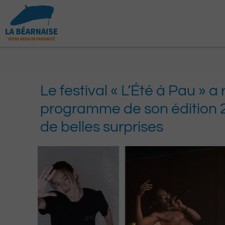
Aller
au
contenu
Le festival « L’Été à Pau » a 
programme de son édition 
de belles surprises