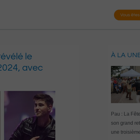
Vous êtes
révélé le
À LA UN
2024, avec
Pau : La Fête
son grand re
une troisième