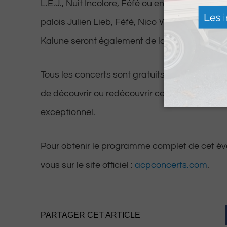
L.E.J., Nuit Incolore, Féfé ou encore Bertrand
palois Julien Lieb, Féfé, Nico Wayne Toussaint
Kalune seront également de la partie.
Tous les concerts sont gratuits, offrant ainsi 
de découvrir ou redécouvrir ces talents dans
exceptionnel.
Pour obtenir le programme complet de cet é
vous sur le site officiel :
acpconcerts.com
.
PARTAGER CET ARTICLE