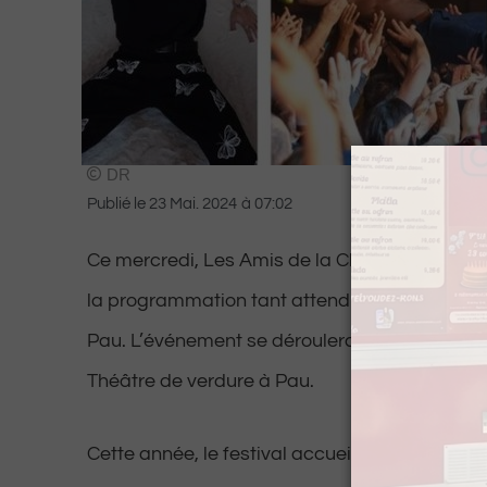
DR
Publié le
23 Mai. 2024
à
07:02
Ce mercredi, Les Amis de la Chanson Populaire
la programmation tant attendue de la 43e édit
Pau. L’événement se déroulera du 18 juillet au
Théâtre de verdure à Pau.
Cette année, le festival accueillera des artis