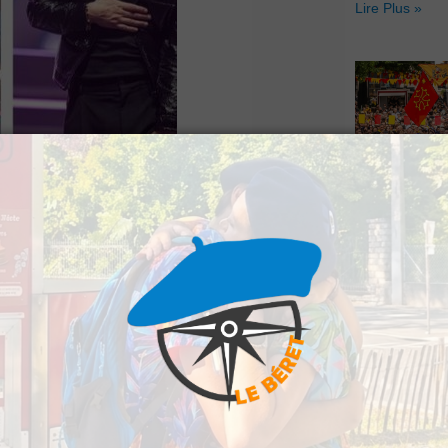
Lire Plus »
Hestiv’Òc : L
 ont levé le voile sur
Béarnaises fo
grand retour
ion du festival Été à
Lire Plus »
 3 août prochain, au
tes de renom tels que