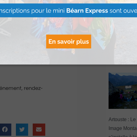
 Belin. L’académicien
 et le béarnais
Le Béret : U
offert par Ve
Voyages pour
une opportunité unique
gagnants
 un cadre
Lire Plus »
vénement, rendez-
Artouste : Le
Image Mont