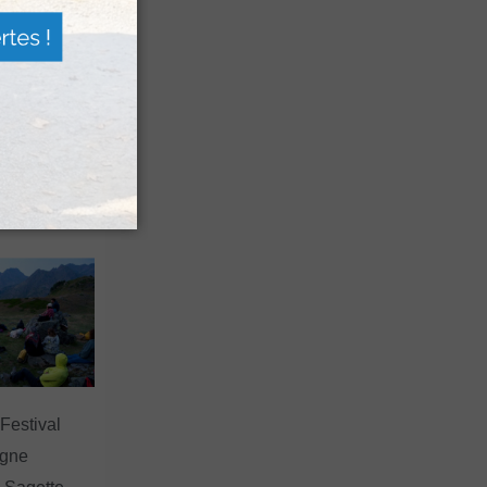
n voyage
rsion
 les grands
 Festival
agne