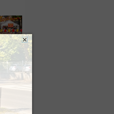
es férias
nt leur
 à Pau