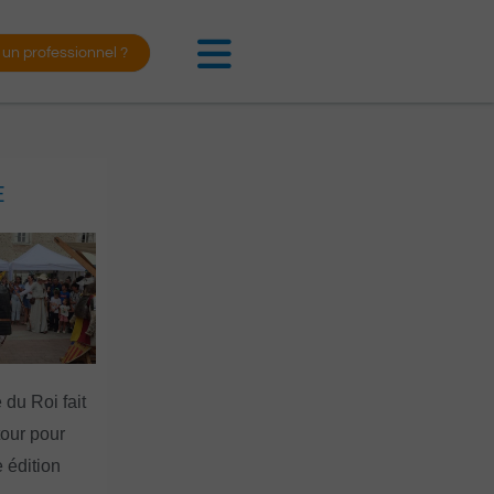
 un professionnel ?
E
 du Roi fait
tour pour
 édition