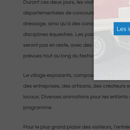
Durant ces deux jours, les visiteurs pourront a
départementales de concours de saut d’obsta
dressage, ainsi qu’à des concours officiels c
disciplines équestres. Les passionnés de spe
seront pas en reste, avec des représentation
prévues tout au long du festival.
Le village exposants, composé d’une trentain
des entreprises, des artisans, des créateurs 
locaux. Diverses animations pour les enfants 
programme.
Pour le plus grand plaisir des visiteurs, l’entr