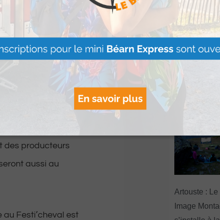
ssister aux finales
cles (CSO) et de
Le Béret : U
ouvrant diverses
offert par Ve
ctacles équestres ne
Voyages pour
gagnants
s impressionnantes
Lire Plus »
e de stands, réunira
et des producteurs
seront aussi au
Artouste : Le
Image Mont
ée au Festi’cheval est