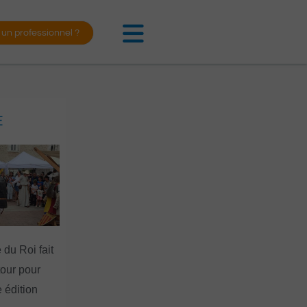
 un professionnel ?
E
 du Roi fait
tour pour
 édition