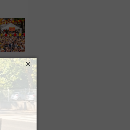
es férias
nt leur
 à Pau