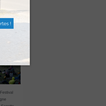
n voyage
rsion
 les grands
 Festival
agne