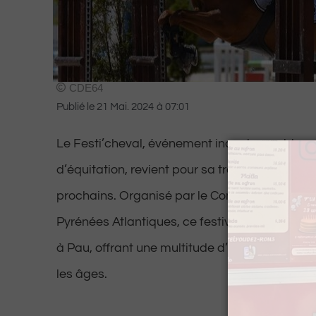
CDE64
Publié le
21 Mai. 2024
à
07:01
Le Festi’cheval, événement incontournable p
d’équitation, revient pour sa troisième édition le
prochains. Organisé par le Comité Départeme
Pyrénées Atlantiques, ce festival se déroule
à Pau, offrant une multitude d’activités et de
les âges.