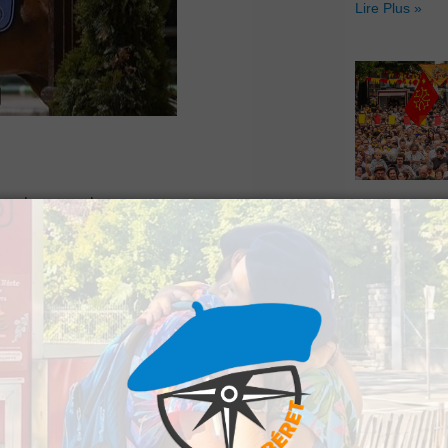
Lire Plus »
our les amateurs
Hestiv’Òc : L
s 6 et 7 juillet
Béarnaises fo
grand retour
ntal d’Équitation des
Lire Plus »
ra au Domaine de Sers
 spectacles pour tous