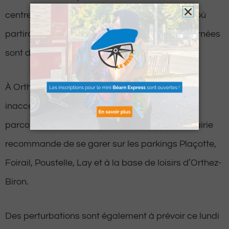
centre-ville et autour du Stade d’eaux-vives, d’où
partira la Flamme. Les détails des voies concernées
sont disponibles sur le site
Pau.fr
.
À Orthez, à 10h ce lundi, le centre-ville sera
inaccessible. La circulation sera interdite sur le
parcours de la Flamme entre 13h et 17h. La mairie
recommande de se garer sur les parkings Plaçotte,
Foirail, Poustelle, Lay et à la base de loisirs d’Orthez-
Biron.
Des perturbations sont également à prévoir ce lundi