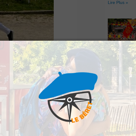
Lire Plus »
Hestiv’Òc : L
’esprit sportif et de
Béarnaises fo
grand retour
du en Béarn le 20 mai
Lire Plus »
e dans les Pyrénées
quarantaine de
ès de 8 km à travers
rette et Orthez.