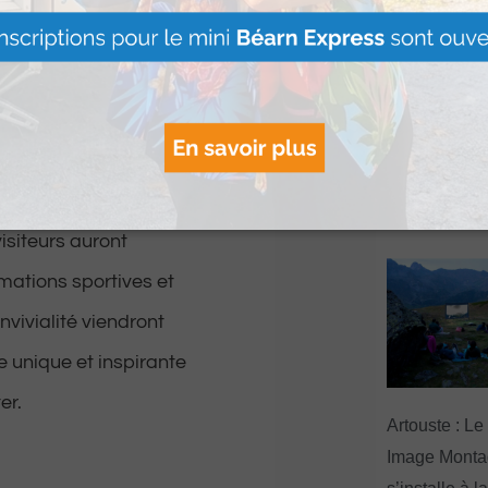
ue est prévu aux
Le Béret : U
ves, avec une arrivée
offert par Ve
e du chaudron se
Voyages pour
gagnants
.
Lire Plus »
visiteurs auront
mations sportives et
vivialité viendront
e unique et inspirante
er.
Artouste : Le
Image Mont