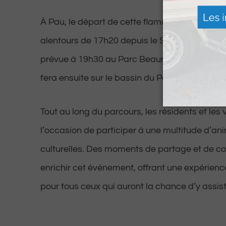
À Pau, le départ de cette flamme emblématiq
alentours de 17h20 depuis le Stade d’Eaux Vi
prévue à 19h30 au Parc Beaumont. L’allumag
fera ensuite sur le bassin du Palais Beaumont
Tout au long du parcours, les résidents et les 
l’occasion de participer à une multitude d’ani
culturelles. Des moments de partage et de con
enrichir cet événement, offrant une expérienc
pour tous ceux qui auront la chance d’y assist