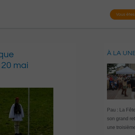
Vous êtes
ique
À LA UN
e 20 mai
Pau : La Fête
son grand re
une troisième