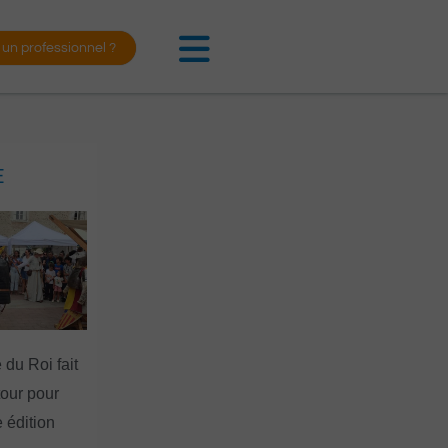
 un professionnel ?
E
 du Roi fait
tour pour
 édition