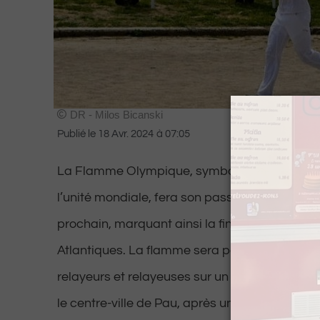
DR - Milos Bicanski
Publié le
18 Avr. 2024
à
07:05
La Flamme Olympique, symbole intemporel de l
l’unité mondiale, fera son passage tant atten
prochain, marquant ainsi la fin de son péripl
Atlantiques. La flamme sera portée par une 
relayeurs et relayeuses sur un parcours de pr
le centre-ville de Pau, après un passage par A