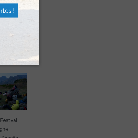
n voyage
rsion
 les grands
 Festival
agne