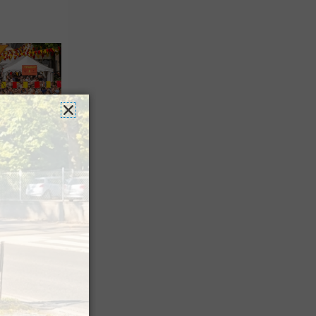
es férias
nt leur
 à Pau