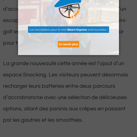
d’accrobranche, les visiteurs peuvent profiter d’un
escape game en plein air ou s’amuser sur un mini-
golf en bois fraîchement rénové, offrant du plaisir
pour toute la famille.
La grande nouveauté cette année est l’ajout d’un
espace Snacking. Les visiteurs peuvent désormais
recharger leurs batteries entre deux parcours
d’accrobranche avec une sélection de délicieuses
options, allant des paninis aux crêpes en passant
par les gaufres et les smoothies.