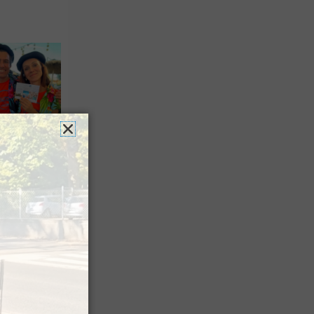
n voyage
rsion
 les grands