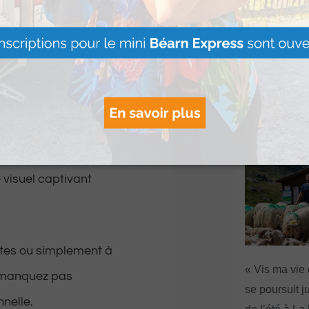
bus, à Orthez. Le
mètres, sera le
les compétences en
Artouste : Le
ents.
Image Mont
s’installe à l
compétition et
Lire Plus »
propre touche unique
 visuel captivant
rtes ou simplement à
« Vis ma vie
e manquez pas
se poursuit ju
nnelle.