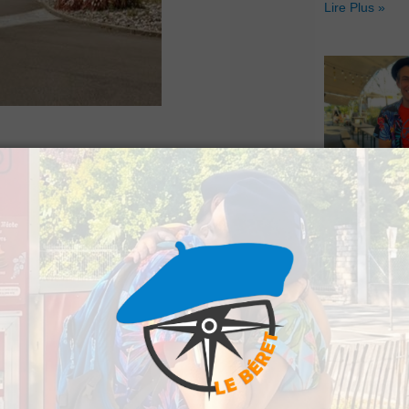
Lire Plus »
 toute première
Le Béret : U
chestrée par
offert par Ve
Voyages pour
ays des Gaves. Ce
gagnants
et de divertissement
Lire Plus »
0h à 18h.
re le départ, qui