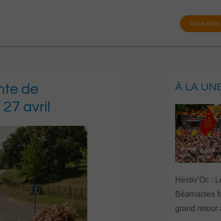
Vous êtes
nte de
À LA UN
 27 avril
Hestiv’Òc : L
Béarnaises fo
grand retour