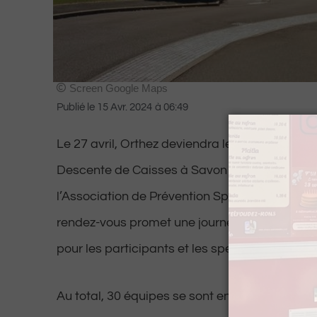
Screen Google Maps
Publié le
15 Avr. 2024
à
06:49
Le 27 avril, Orthez deviendra le théâtre de la
Descente de Caisses à Savon Folklorique, or
l’Association de Prévention Spécialisée du P
rendez-vous promet une journée d’adrénaline 
pour les participants et les spectateurs, de 1
Au total, 30 équipes se sont engagées à prend