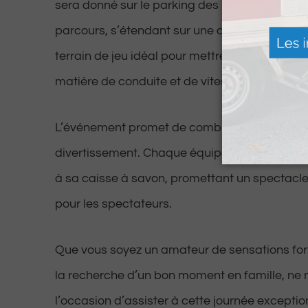
sera donné sur le parking des bus du lycée Fé
parcours, s’étendant sur une distance de 650 
terrain de jeu idéal pour mettre à l’épreuve 
matière de conduite et de vitesse des concurr
L’événement promet de combiner créativité, 
divertissement. Chaque équipe apportera sa 
à sa caisse à savon, promettant un spectacle
pour les spectateurs.
Que vous soyez un amateur de sensations fo
la recherche d’un bon moment en famille, n
l’occasion d’assister à cette journée exceptio