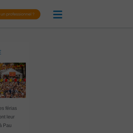
 un professionnel ?
E
es férias
nt leur
 à Pau