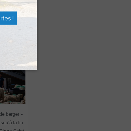
 Festival
agne
a Sagette
 de berger »
squ’à la fin