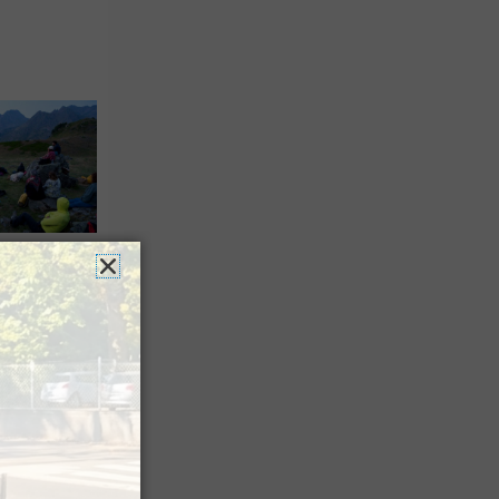
 Festival
agne
a Sagette