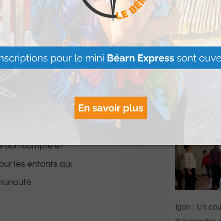
r et à inspirer les
outien. En effet, la
« Vis ma vie
lèle avec leur projet
se poursuit ju
de l’été à La
te des ressources
Martin
Lire Plus »
ment été lancée afin
ue don compte et
our les enfants qui
mmunauté
Igon : Un co