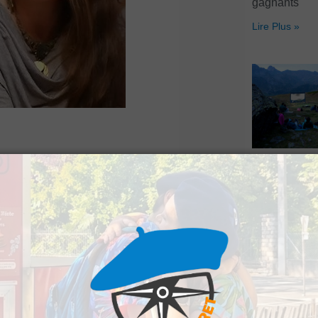
gagnants
Lire Plus »
 Baliros s’est
Artouste : Le
Image Mont
mpagner les enfants
s’installe à l
 Fondée sur une
Lire Plus »
cole alternative hors
 de nombreux individus