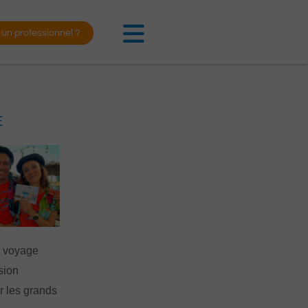
 un professionnel ?
E
n voyage
rsion
 les grands