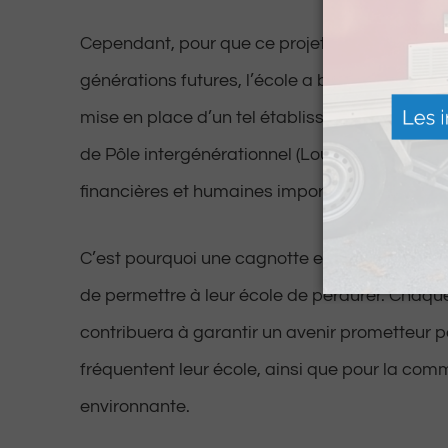
Cependant, pour que ce projet continue à fleuri
générations futures, l’école a besoin de votre s
mise en place d’un tel établissement, en paral
de Pôle intergénérationnel (Lou Paï), nécessi
financières et humaines importantes.
C’est pourquoi une cagnotte en ligne à récem
de permettre à leur école de perdurer. Chaq
contribuera à garantir un avenir prometteur p
fréquentent leur école, ainsi que pour la co
environnante.