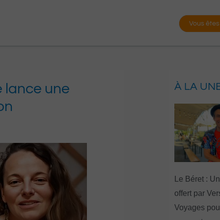
Vous êtes
re lance une
À LA UN
on
Le Béret : U
offert par Ve
Voyages pour