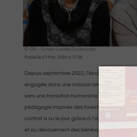
DR - Screen Laetitia Desbourdes
Publié le
27 Mar. 2024
à
17:36
Depuis septembre 2022, l’école de la Nature à
engagée dans une mission ambitieuse : acco
vers une transition humaniste et écologique.
pédagogie inspirée des forest schools, cette é
contrat a vu le jour grâce à l’investissement
et au dévouement des bénévoles.