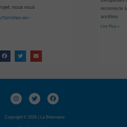
thérapeutes 
rojet, nous vous
reconnecte à
ancêtres
/familles-en-
Lire Plus »
I
T
F
n
w
a
s
i
c
t
t
e
Copyright © 2026 | La Béarnaise
a
t
b
g
e
o