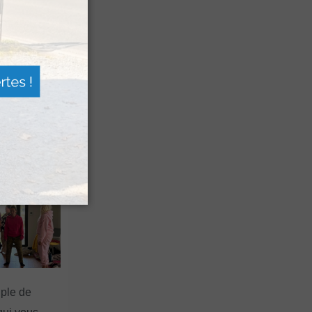
 de berger »
squ’à la fin
 Pierre Saint-
uple de