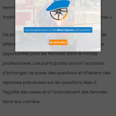
femmes évoluant dans des métiers
traditionnellement considérés comme « d’hommes ».
De plus, une table ronde réunira des dirigeants de
différents secteurs pour discuter des défis et des
opportunités pour les femmes dans le monde
professionnel. Les participants auront l’occasion
d’échanger, de poser des questions et d’obtenir des
réponses précieuses sur les questions liées à
l’égalité des sexes et à l’avancement des femmes
dans leur carrière.