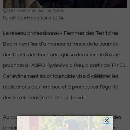
DR - Femmes des Territoires
Publié le
04 Mar. 2024
à
12:54
Le réseau professionnel « Femmes des Territoires
Béarn » est fier d’annoncer la tenue de la Journée
des Droits des Femmes, qui se déroulera le 8 mars
prochain à l’ASFO Pyrénées à Pau, à partir de 17h00.
Cet événement incontournable vise à célébrer les
réalisations des femmes et à promouvoir l’égalité
des sexes dans le monde du travail.
Au programme de cette journée enrichissante, des
témoignages inspirants seront partagés par des