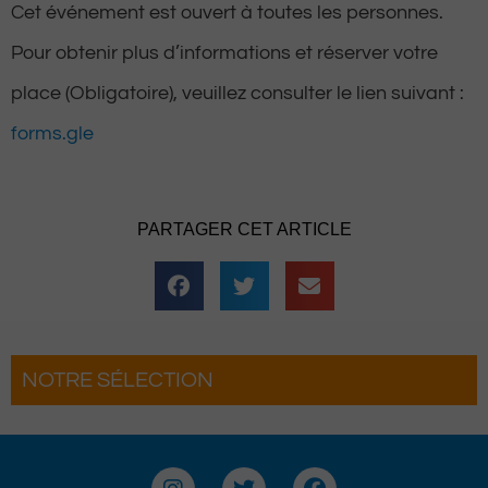
Cet événement est ouvert à toutes les personnes.
Pour obtenir plus d’informations et réserver votre
place (Obligatoire), veuillez consulter le lien suivant :
forms.gle
PARTAGER CET ARTICLE
NOTRE SÉLECTION
t son grand retour
Hestiv’Òc : Les férias Béarna
on
grand retour à Pau
I
T
F