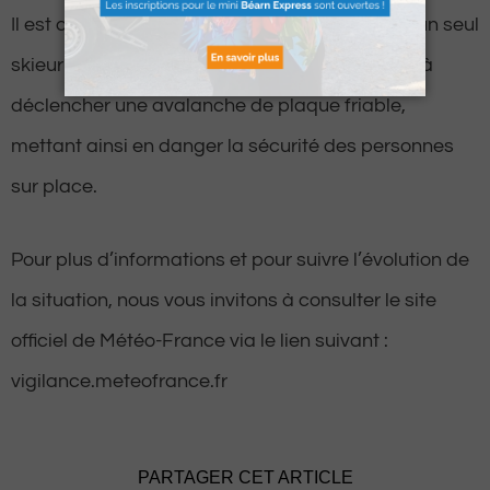
Il est crucial de noter que même le passage d’un seul
skieur dans une pente chargée pourrait suffire à
déclencher une avalanche de plaque friable,
mettant ainsi en danger la sécurité des personnes
sur place.
Pour plus d’informations et pour suivre l’évolution de
la situation, nous vous invitons à consulter le site
officiel de Météo-France via le lien suivant :
vigilance.meteofrance.fr
PARTAGER CET ARTICLE