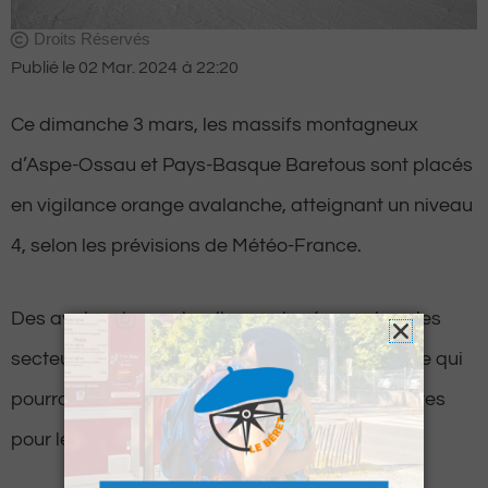
Droits Réservés
Publié le
02 Mar. 2024
à
22:20
Ce dimanche 3 mars, les massifs montagneux
d’Aspe-Ossau et Pays-Basque Baretous sont placés
en vigilance orange avalanche, atteignant un niveau
4, selon les prévisions de Météo-France.
Des avalanches naturelles sont prévues dans les
secteurs routiers des cols d’Aspe et d’Ossau, ce qui
pourrait entraîner des perturbations significatives
pour les déplacements dans ces régions.