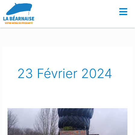
Aller
au
contenu
23 Février 2024
Béarn
:
Les