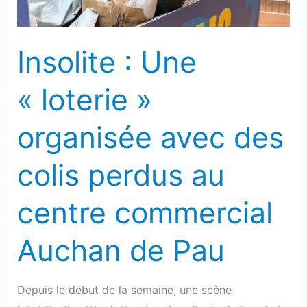
des
colis
perdus
Insolite : Une
au
centre
« loterie »
commercial
Auchan
organisée avec des
de
Pau
colis perdus au
centre commercial
Auchan de Pau
Depuis le début de la semaine, une scène