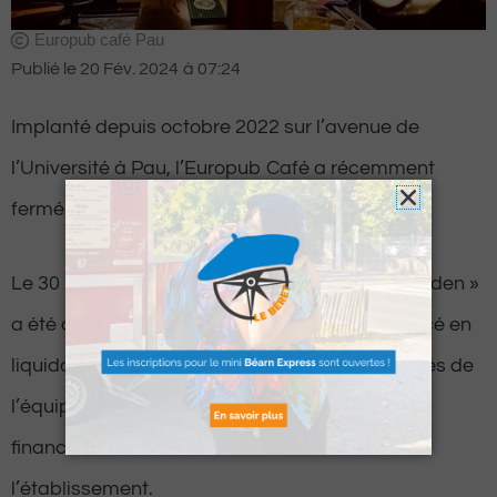
Europub café Pau
Publié le
20 Fév. 2024
à
07:24
Implanté depuis octobre 2022 sur l’avenue de
l’Université à Pau, l’Europub Café a récemment
fermé ses portes.
Le 30 janvier dernier, l’ancien bar « Le Hoegaarden »
a été contraint de déposer le bilan et a été placé en
liquidation judiciaire. Malgré les efforts acharnés de
l’équipe pour maintenir l’activité, les difficultés
financières ont finalement eu raison de
l’établissement.