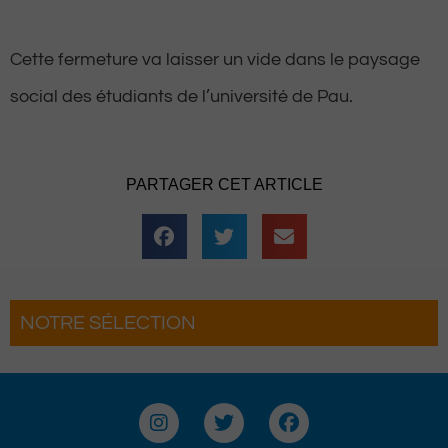
Cette fermeture va laisser un vide dans le paysage
social des étudiants de l’université de Pau.
PARTAGER CET ARTICLE
NOTRE SÉLECTION
u : La Fête du Roi fait son grand retour
ur une troisième édition
I
T
F
n
w
a