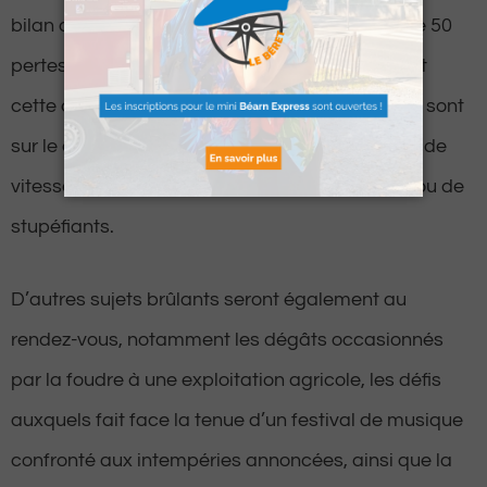
bilan de sécurité routière préoccupant : près de 50
pertes humaines sur les routes du département
cette année-là. Les patrouilles de gendarmerie sont
sur le qui-vive, traquant sans relâche les excès de
vitesse, la conduite sous l’influence de l’alcool ou de
stupéfiants.
D’autres sujets brûlants seront également au
rendez-vous, notamment les dégâts occasionnés
par la foudre à une exploitation agricole, les défis
auxquels fait face la tenue d’un festival de musique
confronté aux intempéries annoncées, ainsi que la