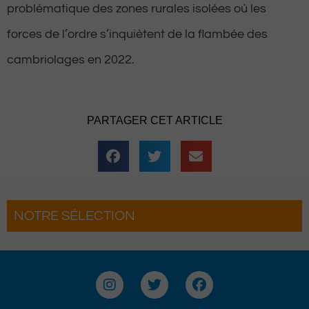
problématique des zones rurales isolées où les
forces de l’ordre s’inquiètent de la flambée des
cambriolages en 2022.
PARTAGER CET ARTICLE
NOTRE SÉLECTION
rnaises font leur
Le Béret : Un voyage offert par
Voyages pour les grands gagn
I
T
F
n
w
a
s
i
c