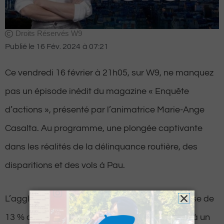
Droits Réservés W9
Publié le
16 Fév. 2024
à
07:21
Ce vendredi 16 février à 21h05, sur W9, ne manquez
pas un épisode inédit du magazine « Enquête
d’actions », présenté par l’animatrice Marie-Ange
Casalta. Au programme, une plongée captivante
dans les réalités de la délinquance routière, des
disparitions et des vols à Pau.
L’agglomération paloise a enregistré une hausse de
13 % de la délinquance en 2022, en partie due à un