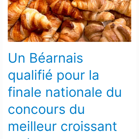
pour
la
finale
nationale
du
concours
Un Béarnais
du
meilleur
qualifié pour la
croissant
au
finale nationale du
beurre
concours du
meilleur croissant