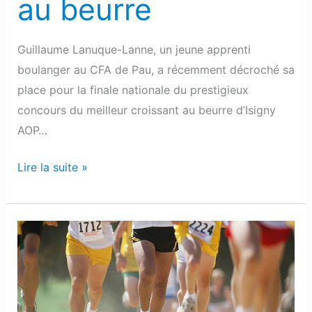
au beurre
Guillaume Lanuque-Lanne, un jeune apprenti
boulanger au CFA de Pau, a récemment décroché sa
place pour la finale nationale du prestigieux
concours du meilleur croissant au beurre d’Isigny
AOP…
Lire la suite »
Les
3
Heures
du
Soubestre