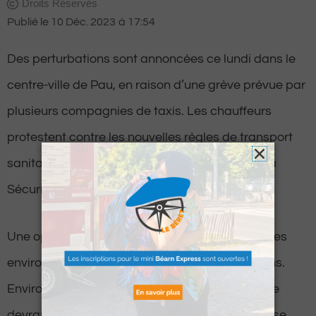
Droits Réservés
Publié le
10 Déc. 2023
à
17:54
Des perturbations sont annoncées ce lundi dans le
centre-ville de Pau, en raison d’une grève prévue par
plusieurs compagnies de taxis. Les chauffeurs
protestent contre les nouvelles règles de transport
sanitaire intégrées à la loi de financement de la
Sécurité sociale pour 2024.
Une opération escargot est planifiée à Pau et ses
environs, prévoyant d’importantes perturbations.
Environ une centaine de chauffeurs de Bayonne
devraient converger vers l’agglomération paloise