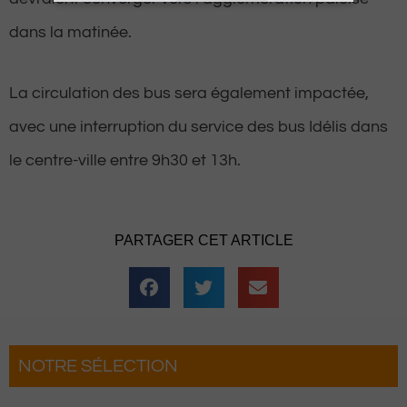
dans la matinée.
La circulation des bus sera également impactée,
avec une interruption du service des bus Idélis dans
le centre-ville entre 9h30 et 13h.
PARTAGER CET ARTICLE
NOTRE SÉLECTION
te du Roi fait son grand retour
Hes