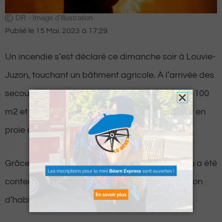
DR - Image d'illustration
Publié le
15 Mai. 2023
à
17:29
Un incendie s’est déclaré ce dimanche soir à Louvie-
Juzon, touchant un bâtiment agricole. À l’arrivée des
secours, le bâtiment, d’une superficie d’environ 100
m2 et rempli de boules de foin, était totalement en
proie aux flammes.
Grâce à l’intervention rapide des secours, le feu a été
contenu, évitant ainsi sa propagation à la maison
d’habitation voisine et à une étable attenante.