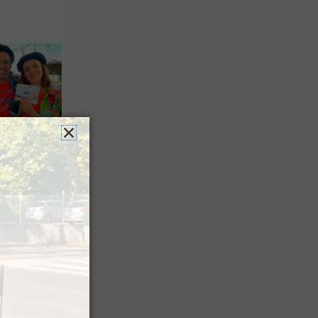
n voyage
rsion
 les grands