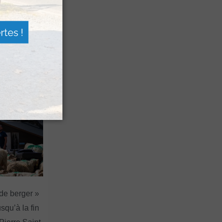
 Festival
agne
a Sagette
 de berger »
squ’à la fin