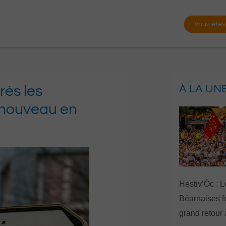
Vous êtes
rès les
À LA UN
e nouveau en
Hestiv’Òc : L
Béarnaises fo
grand retour