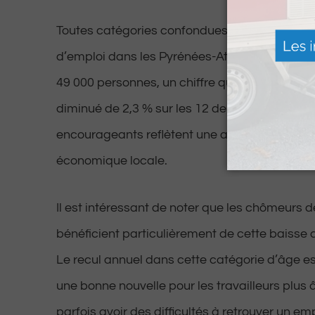
Toutes catégories confondues, le volume gl
d’emploi dans les Pyrénées-Atlantiques est l
49 000 personnes, un chiffre qui reste stable s
diminué de 2,3 % sur les 12 derniers mois. Ces
encourageants reflètent une amélioration de l
économique locale.
Il est intéressant de noter que les chômeurs d
bénéficient particulièrement de cette baisse
Le recul annuel dans cette catégorie d’âge est
une bonne nouvelle pour les travailleurs plus
parfois avoir des difficultés à retrouver un emp