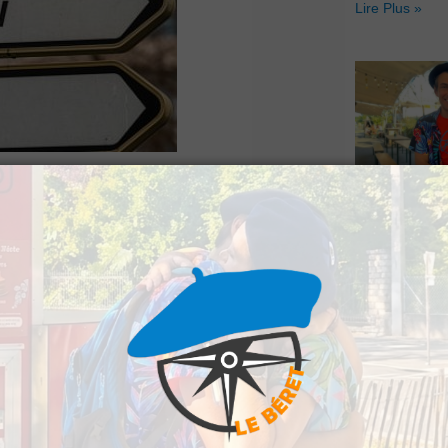
Lire Plus »
Le Béret : U
 montrent une baisse
offert par Ve
Voyages pour
loi dans les
gagnants
e de l’année 2023. Le
Lire Plus »
atégorie A) a diminué
ette baisse est encore
de 7 %.