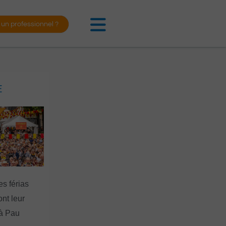
 un professionnel ?
E
es férias
nt leur
 à Pau