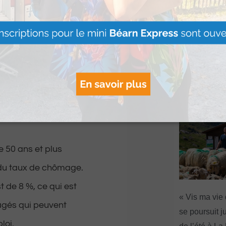
obal de demandeurs
égèrement supérieur à
Artouste : Le
ur le trimestre mais a
Image Mont
s’installe à l
 chiffres
Lire Plus »
a situation
e 50 ans et plus
 du taux de chômage.
 de 8 %, ce qui est
« Vis ma vie
 âgés qui peuvent
se poursuit ju
loi.