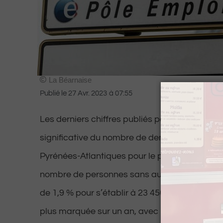
La Béarnaise
Publié le
27 Avr. 2023
à
07:55
Les derniers chiffres publiés par Pôle Emploi
significative du nombre de demandeurs d’emp
Pyrénées-Atlantiques pour le premier trimestr
nombre de personnes sans aucune activité (c
de 1,9 % pour s’établir à 23 450 personnes. C
plus marquée sur un an, avec une diminution 