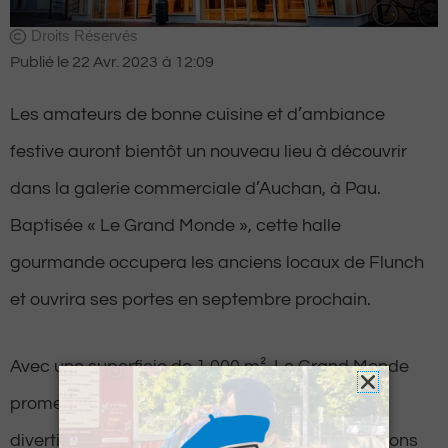
Droits Réservés
Publié le
22 Avr. 2023
à
12:09
Les amateurs de bonne cuisine et d’ambiance
festive auront bientôt un nouveau lieu à découvrir
dans la galerie commerciale d’Auchan, à Pau.
Baptisée « Le Grand Monde », cette halle
gourmande occupera les anciens locaux de Flunch
et ouvrira ses portes en septembre prochain.
Avec une superficie de 1 000 m², Le Grand Monde
promet d’être un lieu de convivialité et de
divertissement où la restauration et les animations