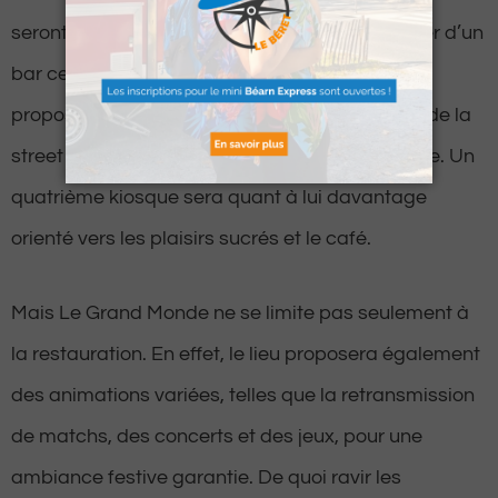
seront à l’honneur. Les visiteurs pourront profiter d’un
bar central animé, ainsi que de trois kiosques
proposant des spécialités salées, notamment de la
street food, des pizzas et de la cuisine asiatique. Un
quatrième kiosque sera quant à lui davantage
orienté vers les plaisirs sucrés et le café.
Mais Le Grand Monde ne se limite pas seulement à
la restauration. En effet, le lieu proposera également
des animations variées, telles que la retransmission
de matchs, des concerts et des jeux, pour une
ambiance festive garantie. De quoi ravir les