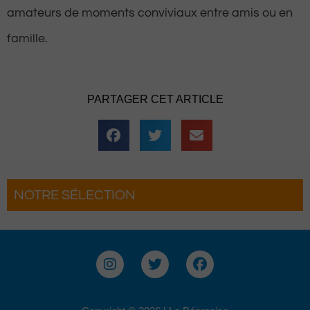
amateurs de moments conviviaux entre amis ou en
famille.
PARTAGER CET ARTICLE
NOTRE SÉLECTION
 grand retour
Hestiv’Òc : Les férias Béarnaises fon
grand retour à Pau
I
T
F
n
w
a
s
i
c
t
t
e