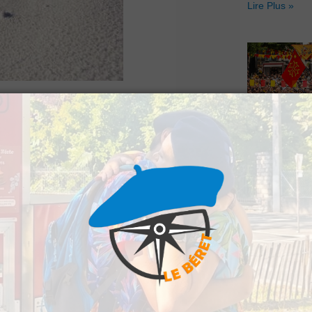
Lire Plus »
ndi. C’était la
Hestiv’Òc : L
es skieurs ont pu
Béarnaises fo
grand retour
xceptionnel pour
Lire Plus »
de ski béarnaise
e sports d’hiver.