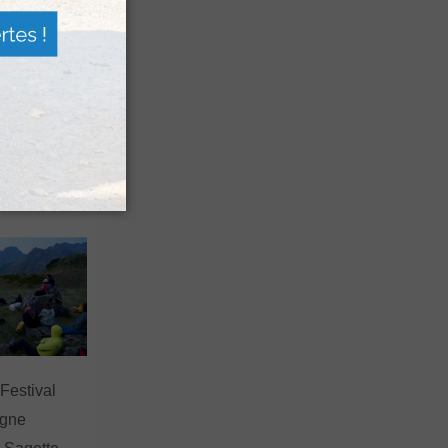
n voyage
rsion
 les grands
 Festival
agne