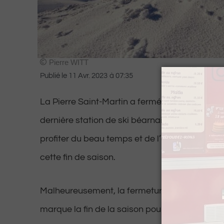
Pierre WITT
Publié le
11 Avr. 2023
à
07:35
La Pierre Saint-Martin a fermé ses portes ce lu
dernière station de ski béarnaise ouverte, où l
profiter du beau temps et de l’enneigement e
cette fin de saison.
Malheureusement, la fermeture de la station 
marque la fin de la saison pour les amateurs d