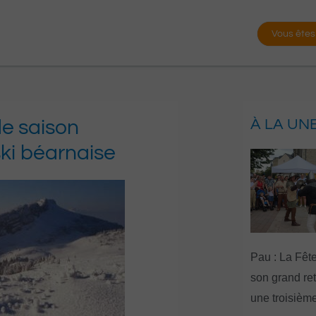
Vous êtes
de saison
À LA UN
ski béarnaise
Pau : La Fête
son grand re
une troisième