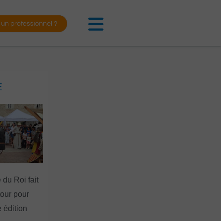
 un professionnel ?
E
 du Roi fait
tour pour
 édition