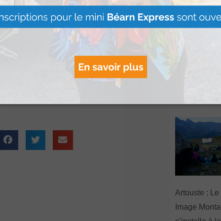
est pas la fin de
rénées-Atlantiques.
Le Béret : U
offert par Ve
nter en profitant
Voyages pour
s randonnées en
gagnants
us encore.
Lire Plus »
Artouste : Le
Image Mont