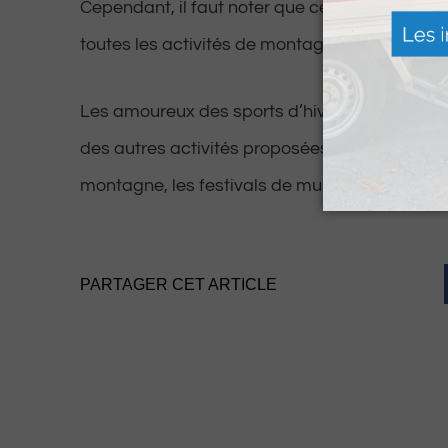
Cependant, il faut noter que cette fermeture n’
toutes les activités de montagne dans les Py
Les amoureux des sports d’hiver peuvent patie
des autres activités proposées telles que le
montagne, les festivals de musique et bien pl
PARTAGER CET ARTICLE