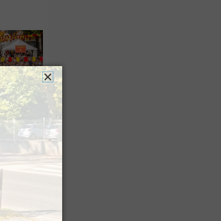
es férias
nt leur
 à Pau