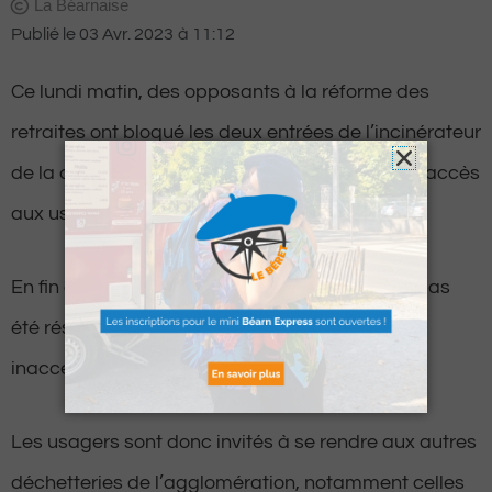
La Béarnaise
Publié le
03 Avr. 2023
à
11:12
Ce lundi matin, des opposants à la réforme des
retraites ont bloqué les deux entrées de l’incinérateur
de la déchetterie de Lescar, empêchant ainsi l’accès
aux usagers.
En fin de matinée, la situation n’avait toujours pas
été résolue et la déchetterie était toujours
inaccessible.
Les usagers sont donc invités à se rendre aux autres
déchetteries de l’agglomération, notamment celles