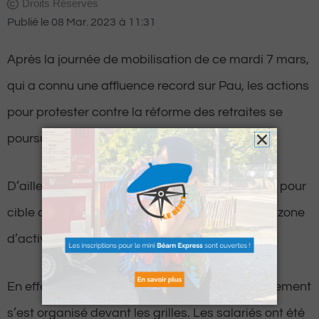
Droits Réservés
Publié le
08 Mar. 2023
à
11:31
Après la journée de mobilisation de ce mardi 7 mars,
qui a connu une affluence record sur Pau, les actions
pour protester contre la réforme des retraites se
poursuivent dans l’agglomération.
D’ailleurs, la CGT Energies Béarn-Bigorre a pris pour
cible ce mercredi la plateforme Amazon, sur la zone
d’activité de Berlanne, à Morlaàs.
En effet, le courant a été coupé et un rassemblement
s’est organisé devant les grilles. Les salariés ont été