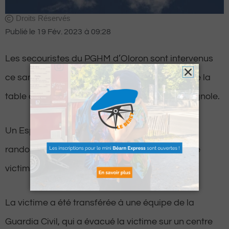
Droits Réservés
Publié le
19 Fév. 2023
à
09:28
Les secouristes du PGHM d’Oloron sont intervenus
ce samedi après-midi pour, au niveau du pic de la
table des Trois Rois, à la frontière franco-espagnole.
Un Espagnol qui évoluait dans un groupe de
randonneurs à fait une mauvaise chute et a été
victime d’une grave fracture ouverte du tibia.
La victime a été transférée à une équipe de la
Guardia Civil, qui a évacué la victime sur un centre