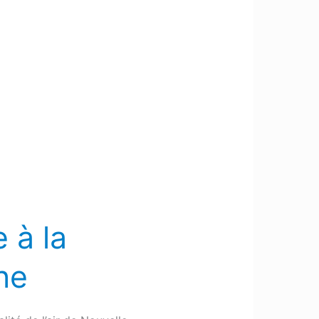
 à la
he