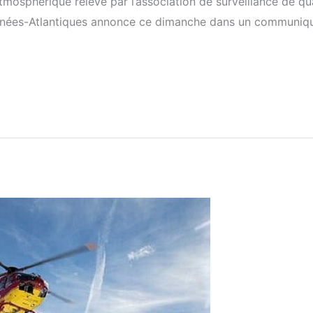
mosphérique relevé par l’association de surveillance de qual
yrénées-Atlantiques annonce ce dimanche dans un communi