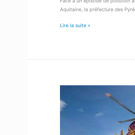
Face à un épisode de pollution at
Aquitaine, la préfecture des P
Lire la suite »
Gourette
:
Une
jeune
adolescente
fait