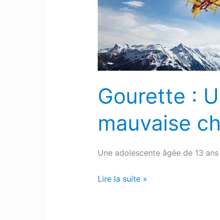
une
mauvaise
chute
Gourette : U
mauvaise ch
Une adolescente âgée de 13 ans 
Lire la suite »