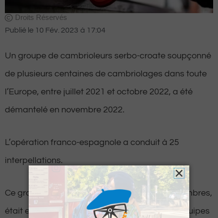
Droits Réservés
Publié le
10 Fév. 2023
à
17:04
Un groupe de cambrioleurs serbo-croate soupçonné
de plusieurs centaines de cambriolages dans toute
l’Europe, entre juillet 2021 et octobre 2022, a été
démantelé en novembre 2022.
L’opération franco-espagnole a conduit à 25
interpellations.
Ce groupe, composé d’une soixantaine de membres,
était extrêmement bien organisé, allant des équipes