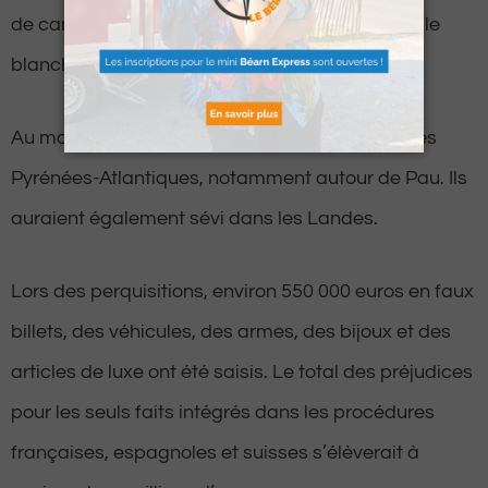
de cambrioleurs aux receleurs, en passant par le
blanchiment de l’argent ainsi récolté.
Au moins 22 faits auraient été recensés dans les
Pyrénées-Atlantiques, notamment autour de Pau. Ils
auraient également sévi dans les Landes.
Lors des perquisitions, environ 550 000 euros en faux
billets, des véhicules, des armes, des bijoux et des
articles de luxe ont été saisis. Le total des préjudices
pour les seuls faits intégrés dans les procédures
françaises, espagnoles et suisses s’élèverait à