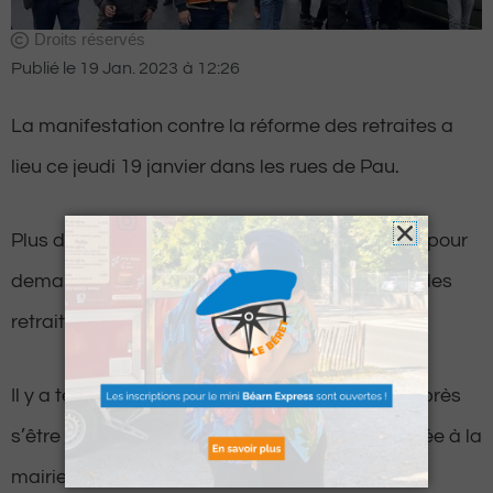
Droits réservés
Publié le
19 Jan. 2023
à
12:26
La manifestation contre la réforme des retraites a
lieu ce jeudi 19 janvier dans les rues de Pau.
Plus de 10 000 personnes ont répondu présent pour
demander notamment le retrait de la réforme des
retraites.
Il y a tellement de monde qu’une demi-heure après
s’être élancée, la tête de cortège est déjà arrivée à la
mairie de Pau alors qu’une bonne partie des