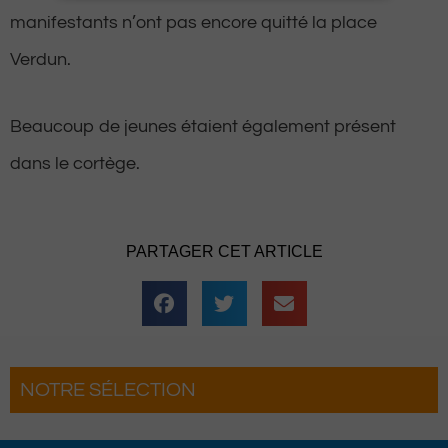
manifestants n’ont pas encore quitté la place
Verdun.
Beaucoup de jeunes étaient également présent
dans le cortège.
PARTAGER CET ARTICLE
NOTRE SÉLECTION
 : La Fête du Roi fait son grand retour
r une troisième édition