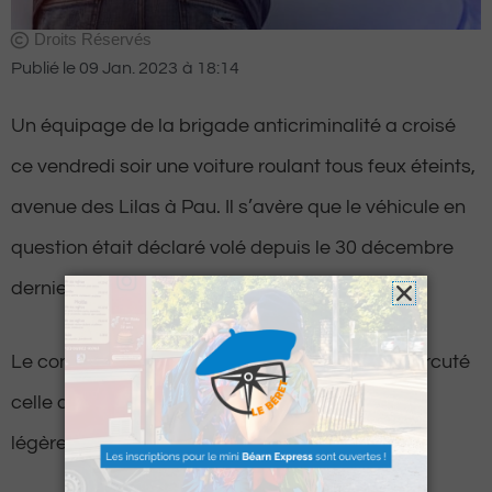
Droits Réservés
Publié le
09 Jan. 2023
à
18:14
Un équipage de la brigade anticriminalité a croisé
ce vendredi soir une voiture roulant tous feux éteints,
avenue des Lilas à Pau. Il s’avère que le véhicule en
question était déclaré volé depuis le 30 décembre
dernier dans l’agglomération paloise.
Le conducteur de la voiture suspecte aurait percuté
celle de la Bac. Deux fonctionnaires ont été
légèrement blessés dans la collision.