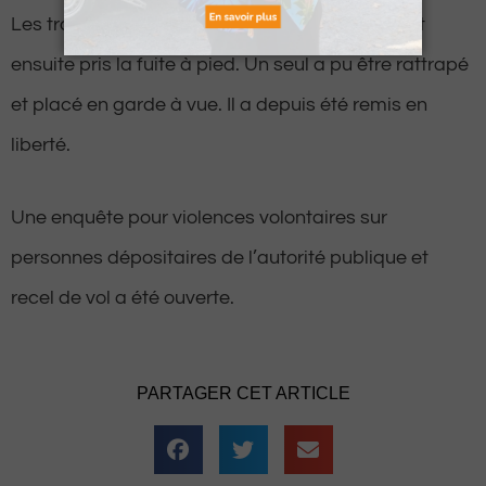
Les trois personnes qui se trouvaient à bord ont
ensuite pris la fuite à pied. Un seul a pu être rattrapé
et placé en garde à vue. Il a depuis été remis en
liberté.
Une enquête pour violences volontaires sur
personnes dépositaires de l’autorité publique et
recel de vol a été ouverte.
PARTAGER CET ARTICLE