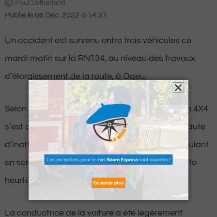
Paul Sutherland
Publié le
06 Déc. 2022
à
14:37
Un accident est survenu entre trois véhicules ce
mardi matin sur la RN134, au niveau des travaux
d’élargissement de la route, à Ogeu.
Selon les premiers éléments, le conducteur d’un 4X4
s’est déporté sur la voie de gauche après une faute
d’inattention et est venu percuter une voiture roulant
en sens inverse. Le véhicule tout-terrain a ensuite
heurté une camionnette.
La conductrice de la voiture a été légèrement