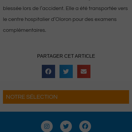
blessée lors de l’accident. Elle a été transportée vers
le centre hospitalier d’Oloron pour des examens
complémentaires.
PARTAGER CET ARTICLE
NOTRE SÉLECTION
e la Brouette
Pau : La Fête du Roi fai
soirée complètement
pour une troisième édit
I
T
F
n
w
a