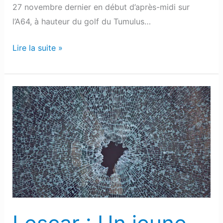
27 novembre dernier en début d’après-midi sur
l’A64, à hauteur du golf du Tumulus…
Lire la suite »
Lescar
:
Un
jeune
homme
détruit
la
voiture
de
son