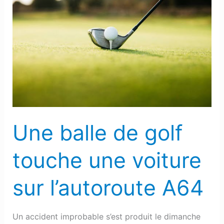
Une
balle
de
golf
touche
une
voiture
sur
l’autoroute
Une balle de golf
A64
touche une voiture
sur l’autoroute A64
Un accident improbable s’est produit le dimanche