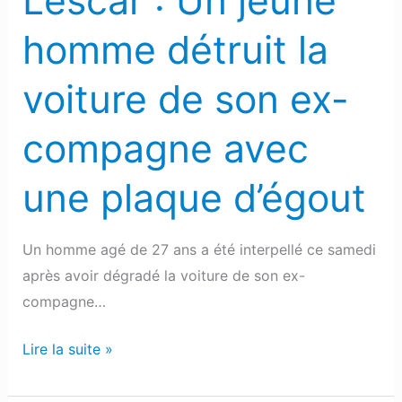
Lescar : Un jeune
ex-
homme détruit la
compagne
avec
voiture de son ex-
une
plaque
compagne avec
d’égout
une plaque d’égout
Un homme agé de 27 ans a été interpellé ce samedi
après avoir dégradé la voiture de son ex-
compagne…
Lire la suite »