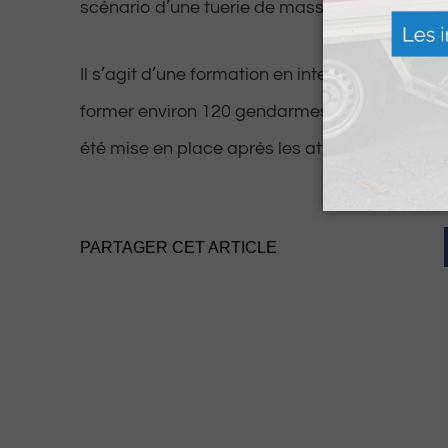
scénario d’une tuerie de masse en cours.
Il s’agit d’une formation en interne qui dure u
former environ 120 gendarmes sur les 140 au 
été mise en place après les attentats du 13 
PARTAGER CET ARTICLE