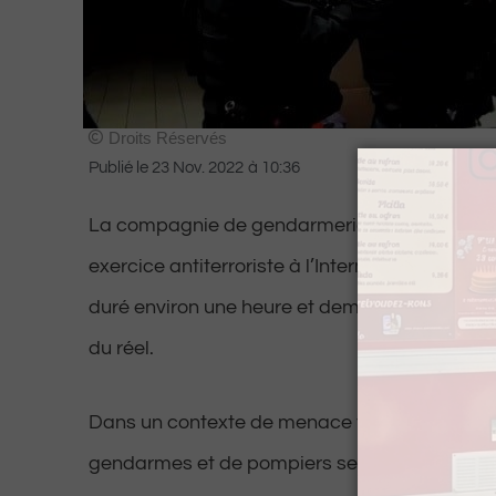
Droits Réservés
Publié le
23 Nov. 2022
à
10:36
La compagnie de gendarmerie de Pau a organ
exercice antiterroriste à l’Intermarché de Morl
duré environ une heure et demie, s’est déroul
du réel.
Dans un contexte de menace terroriste, une t
gendarmes et de pompiers se sont entraînés 