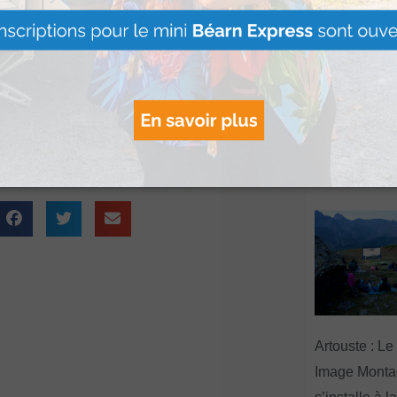
Le Béret : U
n an et qui permet de
offert par Ve
total. La formation a
Voyages pour
novembre 2015.
gagnants
Lire Plus »
Artouste : Le
Image Mont