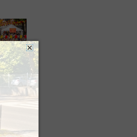
es férias
nt leur
 à Pau