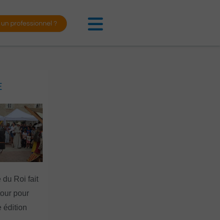
 un professionnel ?
E
 du Roi fait
tour pour
 édition