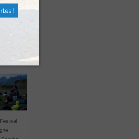
n voyage
rsion
 les grands
 Festival
agne