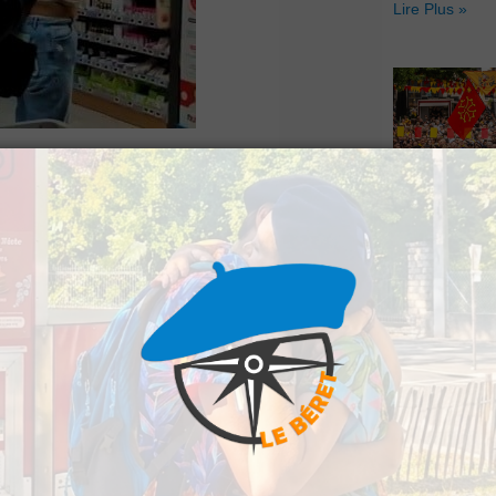
Lire Plus »
isé ce mardi soir un
Hestiv’Òc : L
aàs. L’exercice, qui a
Béarnaises fo
grand retour
é dans les conditions
Lire Plus »
rentaine de
et préparés pour le