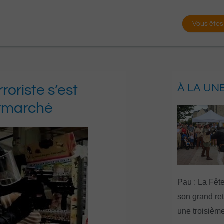
Vous êtes
roriste s’est
À LA UN
ermarché
Pau : La Fête
son grand re
une troisième