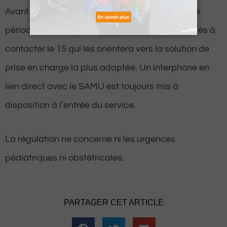
Avant de se rendre aux urgences pendant cette
période, les usagers du territoire sont donc invités à
contacter le 15 qui les orientera vers la solution de
prise en charge la plus adaptée. Un interphone en
lien direct avec le SAMU est toujours mis à
disposition à l’entrée du service.
La régulation ne concerne ni les urgences
pédiatriques ni obstétricales.
PARTAGER CET ARTICLE