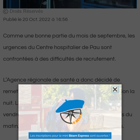
Droits Réservés
Publié le
20 Oct. 2022
à
16:56
Comme une bonne partie du mois de septembre, les
urgences du Centre hospitalier de Pau sont
confrontées à des difficultés de recrutement.
L’Agence régionale de santé a donc décidé de
remettre en place le même système de régulation la
nuit. Le service sera ainsi fermé à partir de ce
vendredi 21 octobre, entre 18 heures et 8 heures du
matin, et ce, jusqu’au lundi 24 octobre, 8 heures.