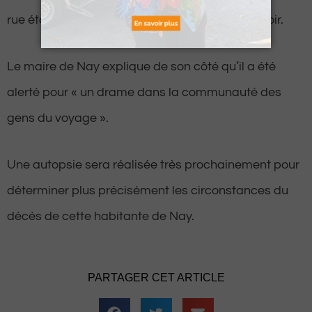
rue était bloquée à la circulation ce mercredi soir.
Le maire de Nay explique de son côté qu’il a été
alerté pour « un drame dans la communauté des
gens du voyage ».
Une autopsie sera réalisée très prochainement pour
déterminer plus précisément les circonstances du
décès de cette habitante de Nay.
PARTAGER CET ARTICLE