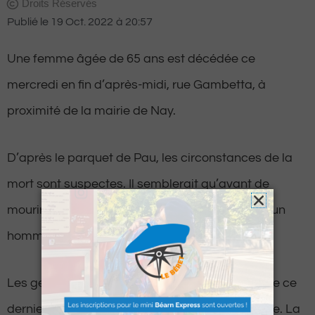
Droits Réservés
Publié le
19 Oct. 2022
à
20:57
Une femme âgée de 65 ans est décédée ce
mercredi en fin d’après-midi, rue Gambetta, à
proximité de la mairie de Nay.
D’après le parquet de Pau, les circonstances de la
mort sont suspectes. Il semblerait qu’avant de
mourir, cette femme a eu une altercation avec un
homme.
Les gendarmes sont d’ailleurs à la recherche de ce
dernier et ont déployé de gros moyens sur place. La