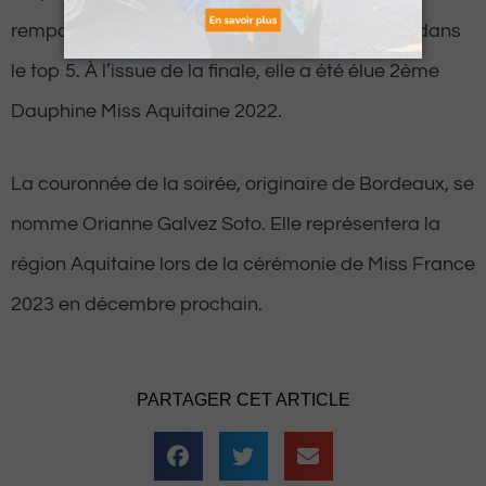
remporté le sacre mais termine tout de même dans
le top 5. À l’issue de la finale, elle a été élue 2ème
Dauphine Miss Aquitaine 2022.
La couronnée de la soirée, originaire de Bordeaux, se
nomme Orianne Galvez Soto. Elle représentera la
région Aquitaine lors de la cérémonie de Miss France
2023 en décembre prochain.
PARTAGER CET ARTICLE