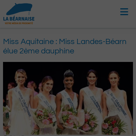
Aller
au
contenu
Miss Aquitaine : Miss Landes-Béarn
élue 2ème dauphine