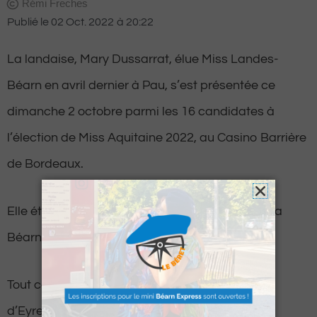
Rémi Freches
Publié le
02 Oct. 2022
à
20:22
La landaise, Mary Dussarrat, élue Miss Landes-
Béarn en avril dernier à Pau, s’est présentée ce
dimanche 2 octobre parmi les 16 candidates à
l’élection de Miss Aquitaine 2022, au Casino Barrière
de Bordeaux.
Elle était accompagnée de sa 1ère Dauphine, la
Béarnaise Mathilda Jourde.
Tout comme Mathilda, La landaise, originaire
d’Eyres-Moncubes, n’a malheureusement pas